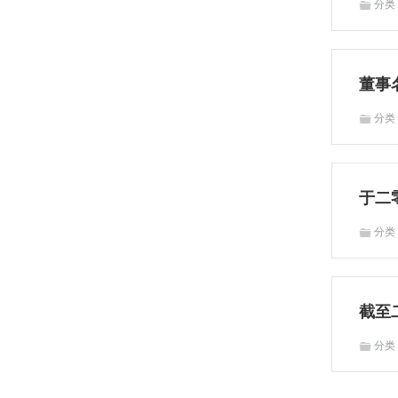
分
董事
分
于二
分
截至
分