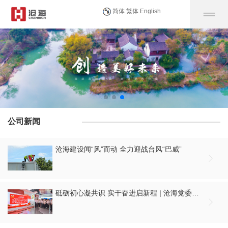
简体
繁体
English
公司新闻
沧海建设闻“风”而动 全力迎战台风“巴威”

砥砺初心凝共识 实干奋进启新程 | 沧海党委组织开展庆祝建党105周年大会集中观看暨“七一”主题党日活动
