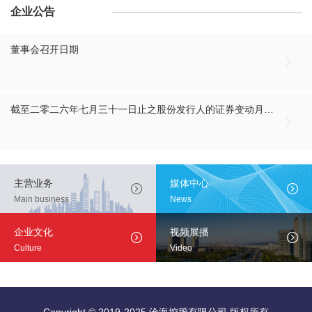
企业公告
董事会召开日期

截至二零二六年七月三十一日止之股份发行人的证券变动月报表

主营业务
媒体中心


Main business
News
企业文化
视频展播


Culture
Video