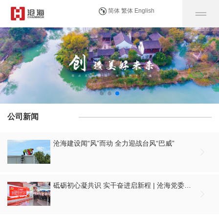
简体
繁体
English
公司新闻
沧海建设闻“风”而动 全力迎战台风“巴威”

砥砺初心凝共识 实干奋进启新程 | 沧海党委组织开展庆祝建党105周年大会集中观看暨“七一”主题党日活动
