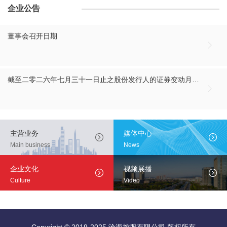
企业公告
董事会召开日期

截至二零二六年七月三十一日止之股份发行人的证券变动月报表

主营业务
媒体中心


Main business
News
企业文化
视频展播


Culture
Video