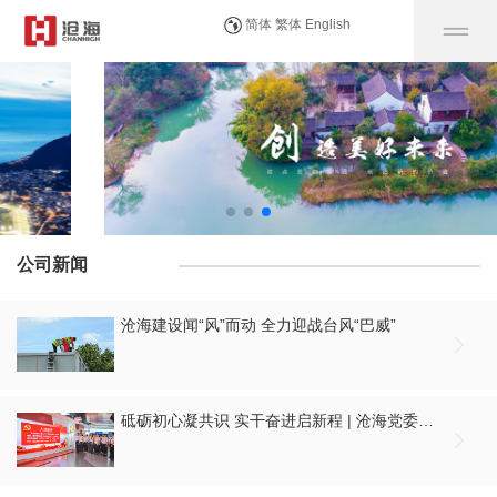
简体
繁体
English
公司新闻
沧海建设闻“风”而动 全力迎战台风“巴威”

砥砺初心凝共识 实干奋进启新程 | 沧海党委组织开展庆祝建党105周年大会集中观看暨“七一”主题党日活动
