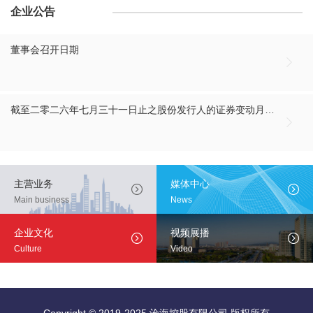
企业公告
董事会召开日期

截至二零二六年七月三十一日止之股份发行人的证券变动月报表

主营业务
媒体中心


Main business
News
企业文化
视频展播


Culture
Video