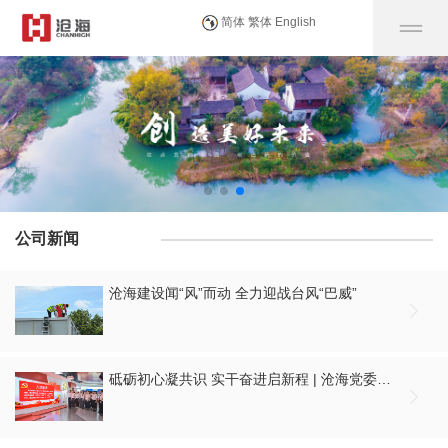
简体
繁体
English
公司新闻
沧海建设闻“风”而动 全力迎战台风“巴威”

砥砺初心凝共识 实干奋进启新程 | 沧海党委组织开展庆祝建党105周年大会集中观看暨“七一”主题党日活动
