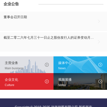
企业公告
董事会召开日期

截至二零二六年七月三十一日止之股份发行人的证券变动月报表

主营业务
媒体中心


Main business
News
企业文化
视频展播


Culture
Video