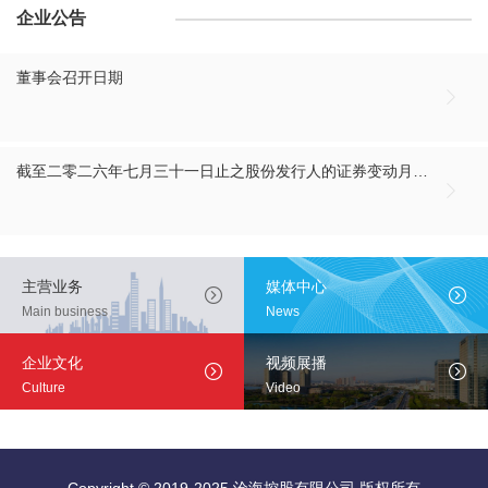
企业公告
董事会召开日期

截至二零二六年七月三十一日止之股份发行人的证券变动月报表

主营业务
媒体中心


Main business
News
企业文化
视频展播


Culture
Video