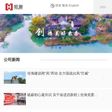
简体
繁体
English
公司新闻
沧海建设闻“风”而动 全力迎战台风“巴威”

砥砺初心凝共识 实干奋进启新程 | 沧海党委组织开展庆祝建党105周年大会集中观看暨“七一”主题党日活动
